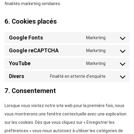
finalités marketing similaires.
6. Cookies placés
Google Fonts
Marketing
Consent
Google reCAPTCHA
to
Marketing
Consent
service
YouTube
to
Marketing
google-
Consent
service
fonts
Divers
to
Finalité en attente d’enquête
google-
Consent
service
recaptcha
to
7. Consentement
youtube
service
divers
Lorsque vous visitez notre site web pour la première fois, nous
vous montrerons une fenêtre contextuelle avec une explication
sur les cookies. Dès que vous cliquez sur « Enregistrer les
préférences » vous nous autorisez à utiliser les catégories de