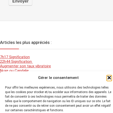
Articles les plus appréciés :
7h17 Signification
22h44 Signification
Augmenter son taux vibratoire
Nuxe ou Candalie
Beau beau Blog
Gérer le consentement
Pour offrir les meilleures expériences, nous utilisons des technologies telles
que les cookies pour stocker et/ou accéder aux informations des appareils. Le
2026 Les secrets beauté d'Audrey - Tous droits réservés -
Mentions
légales
-
Politique de Cookies
-
Plan du site
-
fait de consentir à ces technologies nous permettra de traiter des données
telles que le comportement de navigation ou les ID uniques sur ce site. Le fait
de ne pas consentir ou de retirer son consentement peut avoir un effet négatif
sur certaines caractéristiques et fonctions.