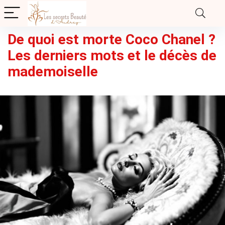
De quoi est morte Coco Chanel ?
Les derniers mots et le décès de
mademoiselle