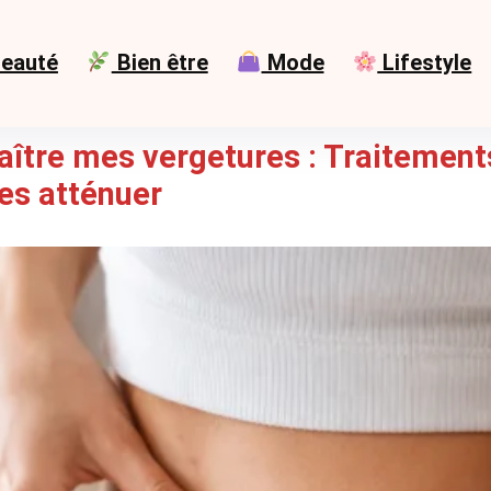
eauté
Bien être
Mode
Lifestyle
aître mes vergetures : Traitements
les atténuer