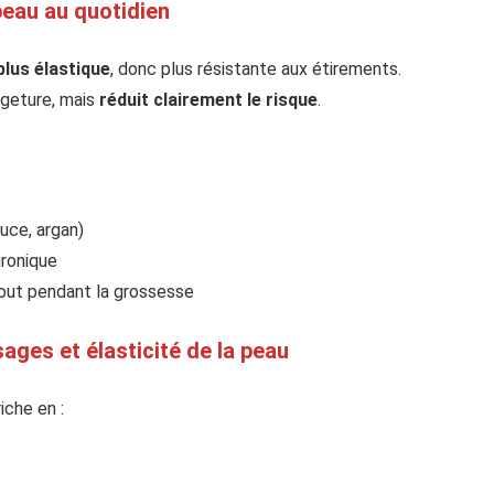
peau au quotidien
plus élastique
, donc plus résistante aux étirements.
rgeture, mais
réduit clairement le risque
.
uce, argan)
uronique
tout pendant la grossesse
ges et élasticité de la peau
iche en :