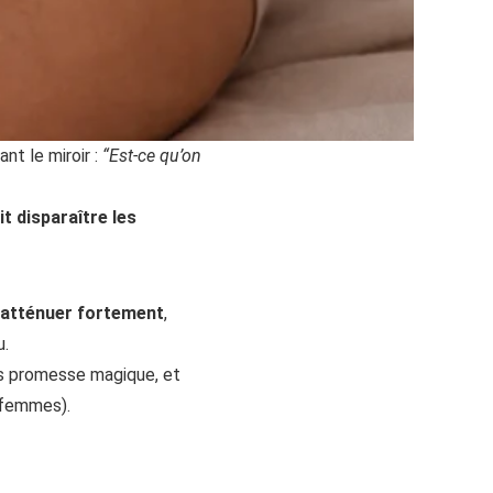
nt le miroir :
“Est-ce qu’on
t disparaître les
 atténuer fortement
,
u.
ans promesse magique, et
 femmes).