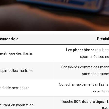
 essentiels
Précis
Les
phosphènes
résultent
ientifique des flashs
spontanée des ne
Considérés comme des manif
spirituelles multiples
pure
dans plusie
Consulter rapidement si flas
édicale nécessaire
ou perte d
Touche
80% des pratiquant
urant en méditation
thêt