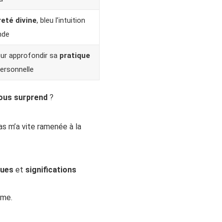
eté divine
, bleu l’intuition
nde
ur approfondir sa
pratique
ersonnelle
vous surprend
?
las m’a vite ramenée à la
ques
et
significations
sme.