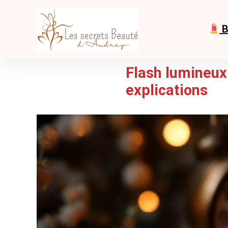
B
Flash lumineux 
explications