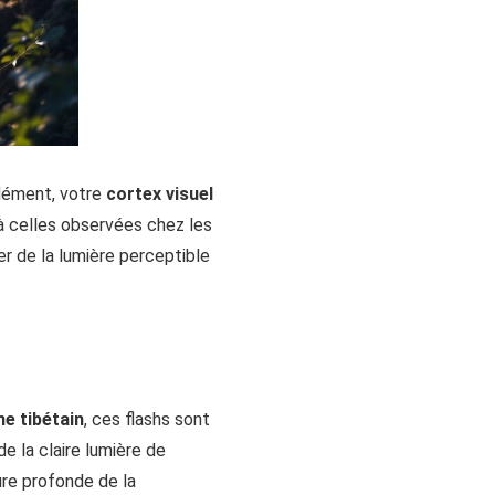
ndément, votre
cortex visuel
à celles observées chez les
r de la lumière perceptible
e tibétain
, ces flashs sont
 la claire lumière de
ture profonde de la