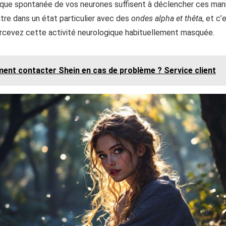
trique spontanée de vos neurones suffisent à déclencher ces man
tre dans un état particulier avec des
ondes alpha et thêta
, et c
percevez cette activité neurologique habituellement masquée.
nt contacter Shein en cas de problème ? Service client