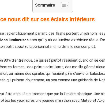
Sommaire
ce nous dit sur ces éclairs intérieurs
e : scientifiquement parlant, ces flashs portent un joli nom, les
ions lumineuses
sans qu’il y ait de lumière extérieure réelle. E
son petit spectacle personnel, même dans le noir complet.
 80% d’entre nous, ce qui est plutôt rassurant quand on se dem
érentes formes : des points scintillants, des motifs géométrique
sion, ou même des spirales qui feraient pâlir d’envie un kaléido
utés qui pulsent doucement, un peu comme une guirlande de Noël
ut être stimulée autrement que par la lumière classique. Une si
rottez les yeux après une journée marathon avec Matéo et Abigaï