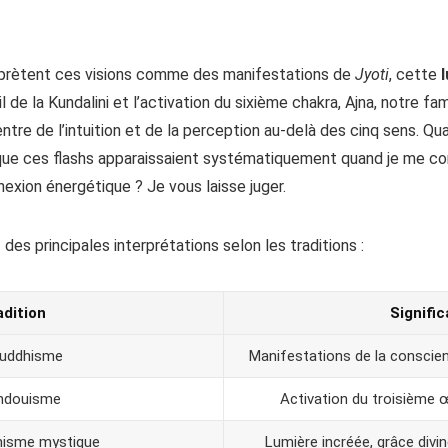
erprètent ces visions comme des manifestations de
Jyoti
, cette
il de la Kundalini et l’activation du sixième chakra, Ajna, notre f
centre de l’intuition et de la perception au-delà des cinq sens. 
 que ces flashs apparaissaient systématiquement quand je me co
exion énergétique ? Je vous laisse juger.
 des principales interprétations selon les traditions :
adition
Signific
uddhisme
Manifestations de la conscienc
ndouisme
Activation du troisième œi
nisme mystique
Lumière incréée, grâce div