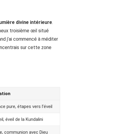
lumière divine intérieure
.
ameux troisième œil situé
Quand j’ai commencé à méditer
ncentrais sur cette zone
ation
e pure, étapes vers l’éveil
l, éveil de la Kundalini
ine, communion avec Dieu