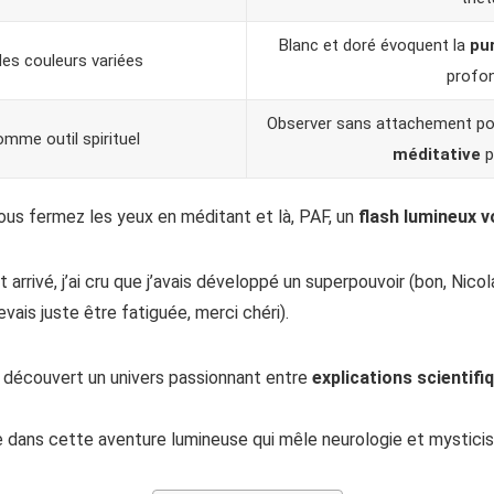
Blanc et doré évoquent la
pur
es couleurs variées
profo
Observer sans attachement po
omme outil spirituel
méditative
p
s fermez les yeux en méditant et là, PAF, un
flash lumineux 
 arrivé, j’ai cru que j’avais développé un superpouvoir (bon, Nico
evais juste être fatiguée, merci chéri).
ai découvert un univers passionnant entre
explications scientifi
e dans cette aventure lumineuse qui mêle neurologie et mystici