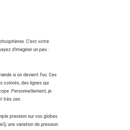
phosphènes
. C’est votre
ssayez d’imaginer un peu :
ande si on devient fou. Ces
s colorés, des lignes qui
scope. Personnellement, je
 très zen.
mple pression sur vos globes
l), une variation de pression