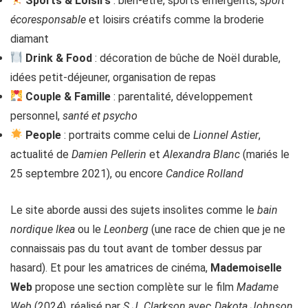
Sports & Loisirs
: bien-être, sports émergents,
sport
écoresponsable
et loisirs créatifs comme la broderie
diamant
Drink & Food
: décoration de bûche de Noël durable,
idées petit-déjeuner, organisation de repas
Couple & Famille
: parentalité, développement
personnel,
santé et psycho
People
: portraits comme celui de
Lionnel Astier
,
actualité de
Damien Pellerin
et
Alexandra Blanc
(mariés le
25 septembre 2021), ou encore
Candice Rolland
Le site aborde aussi des sujets insolites comme le
bain
nordique Ikea
ou le
Leonberg
(une race de chien que je ne
connaissais pas du tout avant de tomber dessus par
hasard). Et pour les amatrices de cinéma,
Mademoiselle
Web
propose une section complète sur le film
Madame
Web
(2024), réalisé par
S.J. Clarkson
avec
Dakota Johnson
,