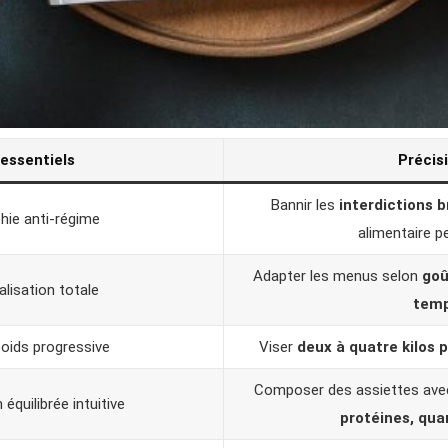
 essentiels
Précis
Bannir les
interdictions b
hie anti-régime
alimentaire 
Adapter les menus selon
goû
lisation totale
tem
oids progressive
Viser
deux à quatre kilos 
Composer des assiettes av
équilibrée intuitive
protéines, qua