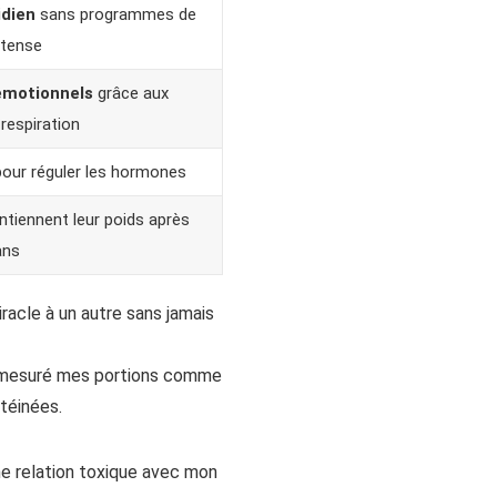
dien
sans programmes de
ntense
émotionnels
grâce aux
respiration
our réguler les hormones
tiennent leur poids après
ans
racle à un autre sans jamais
ts, mesuré mes portions comme
téinées.
une relation toxique avec mon