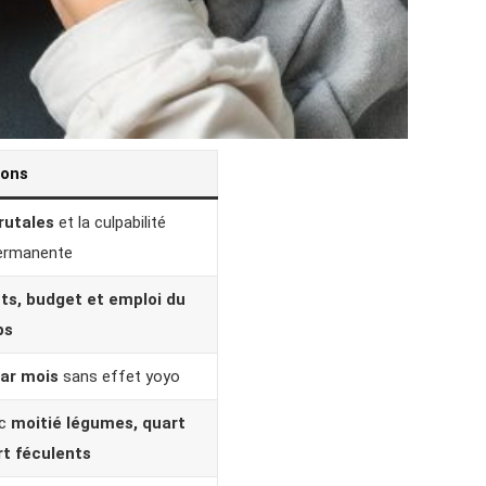
ions
rutales
et la culpabilité
permanente
ts, budget et emploi du
ps
par mois
sans effet yoyo
ec
moitié légumes, quart
rt féculents