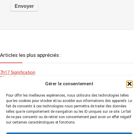
Articles les plus appréciés :
7h17 Signification
22h44 Signification
Augmenter son taux vibratoire
Gérer le consentement
Nuxe ou Candalie
Beau beau Blog
Pour offrir les meilleures expériences, nous utilisons des technologies telles
que les cookies pour stocker et/ou accéder aux informations des appareils. Le
fait de consentir à ces technologies nous permettra de traiter des données
telles que le comportement de navigation ou les ID uniques sur ce site. Le fait
2026 Les secrets beauté d'Audrey - Tous droits réservés -
Mentions
de ne pas consentir ou de retirer son consentement peut avoir un effet négatif
légales
-
Politique de Cookies
-
Plan du site
-
sur certaines caractéristiques et fonctions.